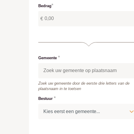
Bedrag
Met welk bedrag wil je steunen
€
Gemeente
Type 3 or more characters for results.
Zoek uw gemeente door de eerste drie letters van de
plaatsnaam in te toetsen
Bestuur